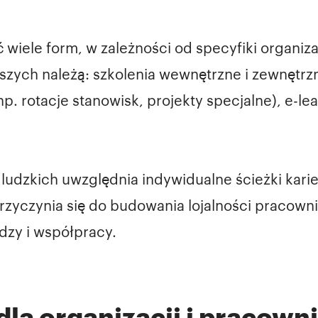
iele form, w zależności od specyfiki organizac
szych należą: szkolenia wewnętrzne i zewnętrz
 rotacje stanowisk, projekty specjalne), e-lea
ludzkich uwzględnia indywidualne ścieżki kari
przyczynia się do budowania lojalności pracow
edzy i współpracy.
dla organizacji i pracown