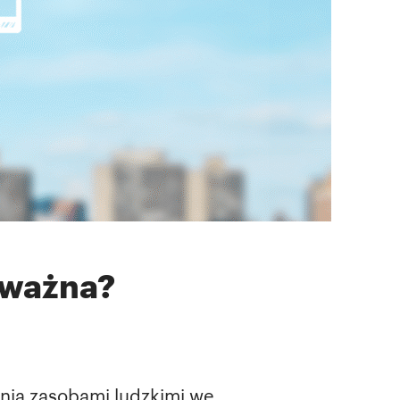
 ważna?
nia zasobami ludzkimi we