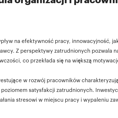
yw na efektywność pracy, innowacyjność, jako
awcy. Z perspektywy zatrudnionych pozwala n
awczości, co przekłada się na większą motywacj
estujące w rozwój pracowników charakteryzują s
poziomem satysfakcji zatrudnionych. Inwestyc
iałania stresowi w miejscu pracy i wypaleniu 