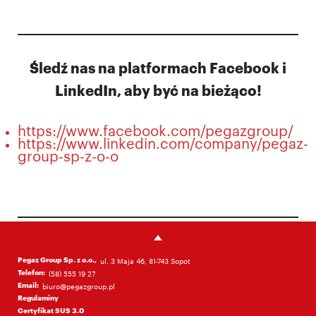
Śledź nas na platformach Facebook i
LinkedIn, aby być na bieżąco!
https://www.facebook.com/pegazgroup/
https://www.linkedin.com/company/pegaz-
group-sp-z-o-o
Pegaz Group Sp. z o.o.,
ul. 3 Maja 46, 81-743 Sopot
Telefon:
(58) 555 19 27
Email:
biuro@pegazgroup.pl
Regulaminy
Certyfikat SUS 3.0