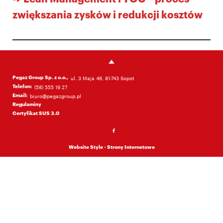
zwiększania zysków i redukcji kosztów
Pegaz Group Sp. z o.o.,
ul. 3 Maja 46, 81-743 Sopot
Telefon:
(58) 555 19 27
Email:
biuro@pegazgroup.pl
Regulaminy
Certyfikat SUS 3.0
Website Style - Strony Internetowe