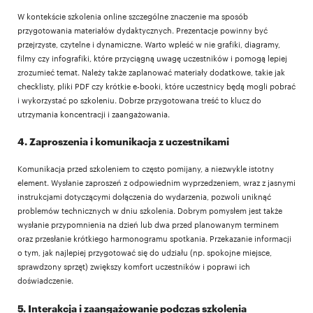
W kontekście szkolenia online szczególne znaczenie ma sposób
przygotowania materiałów dydaktycznych. Prezentacje powinny być
przejrzyste, czytelne i dynamiczne. Warto wpleść w nie grafiki, diagramy,
filmy czy infografiki, które przyciągną uwagę uczestników i pomogą lepiej
zrozumieć temat. Należy także zaplanować materiały dodatkowe, takie jak
checklisty, pliki PDF czy krótkie e-booki, które uczestnicy będą mogli pobrać
i wykorzystać po szkoleniu. Dobrze przygotowana treść to klucz do
utrzymania koncentracji i zaangażowania.
4. Zaproszenia i komunikacja z uczestnikami
Komunikacja przed szkoleniem to często pomijany, a niezwykle istotny
element. Wysłanie zaproszeń z odpowiednim wyprzedzeniem, wraz z jasnymi
instrukcjami dotyczącymi dołączenia do wydarzenia, pozwoli uniknąć
problemów technicznych w dniu szkolenia. Dobrym pomysłem jest także
wysłanie przypomnienia na dzień lub dwa przed planowanym terminem
oraz przesłanie krótkiego harmonogramu spotkania. Przekazanie informacji
o tym, jak najlepiej przygotować się do udziału (np. spokojne miejsce,
sprawdzony sprzęt) zwiększy komfort uczestników i poprawi ich
doświadczenie.
5. Interakcja i zaangażowanie podczas szkolenia