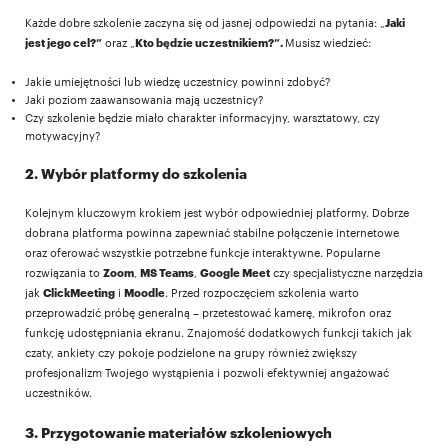
Każde dobre szkolenie zaczyna się od jasnej odpowiedzi na pytania: „
Jaki
jest jego cel?”
oraz „
Kto będzie uczestnikiem?”.
Musisz wiedzieć:
Jakie umiejętności lub wiedzę uczestnicy powinni zdobyć?
Jaki poziom zaawansowania mają uczestnicy?
Czy szkolenie będzie miało charakter informacyjny, warsztatowy, czy
motywacyjny?
2. Wybór platformy do szkolenia
Kolejnym kluczowym krokiem jest wybór odpowiedniej platformy. Dobrze
dobrana platforma powinna zapewniać stabilne połączenie internetowe
oraz oferować wszystkie potrzebne funkcje interaktywne. Popularne
rozwiązania to
Zoom
,
MS Teams
,
Google Meet
czy specjalistyczne narzędzia
jak
ClickMeeting
i
Moodle
. Przed rozpoczęciem szkolenia warto
przeprowadzić próbę generalną – przetestować kamerę, mikrofon oraz
funkcję udostępniania ekranu. Znajomość dodatkowych funkcji takich jak
czaty, ankiety czy pokoje podzielone na grupy również zwiększy
profesjonalizm Twojego wystąpienia i pozwoli efektywniej angażować
uczestników.
3. Przygotowanie materiałów szkoleniowych