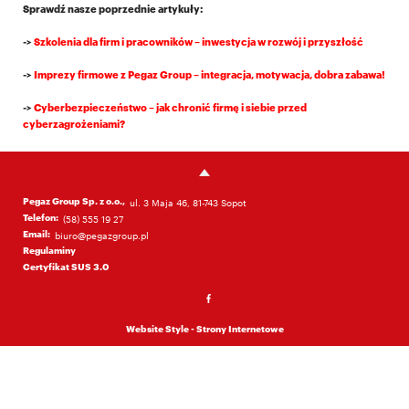
Sprawdź nasze poprzednie artykuły:
->
Szkolenia dla firm i pracowników – inwestycja w rozwój i przyszłość
->
Imprezy firmowe z Pegaz Group – integracja, motywacja, dobra zabawa!
->
Cyberbezpieczeństwo – jak chronić firmę i siebie przed
cyberzagrożeniami?
Pegaz Group Sp. z o.o.,
ul. 3 Maja 46, 81-743 Sopot
Telefon:
(58) 555 19 27
Email:
biuro@pegazgroup.pl
Regulaminy
Certyfikat SUS 3.0
Website Style - Strony Internetowe