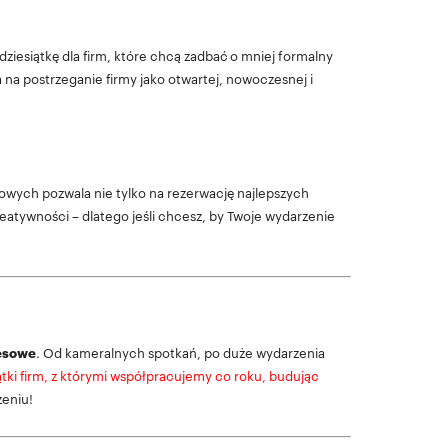
ziesiątkę dla firm, które chcą zadbać o mniej formalny
na postrzeganie firmy jako otwartej, nowoczesnej i
mowych pozwala nie tylko na rezerwację najlepszych
reatywności – dlatego jeśli chcesz, by Twoje wydarzenie
nesowe
. Od kameralnych spotkań, po duże wydarzenia
ątki firm, z którymi współpracujemy co roku, budując
zeniu!