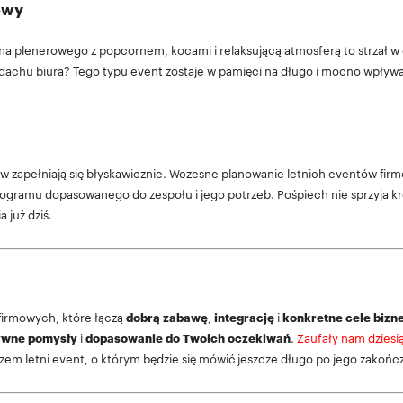
mowy
na plenerowego z popcornem, kocami i relaksującą atmosferą to strzał w d
dachu biura? Tego typu event zostaje w pamięci na długo i mocno wpływa 
orów zapełniają się błyskawicznie. Wczesne planowanie letnich eventów fir
e programu dopasowanego do zespołu i jego potrzeb. Pośpiech nie sprzyja k
 już dziś.
firmowych, które łączą
dobrą zabawę
,
integrację
i
konkretne cele biz
ywne pomysły
i
dopasowanie do Twoich oczekiwań
.
Zaufały nam dziesi
zem letni event, o którym będzie się mówić jeszcze długo po jego zakońc