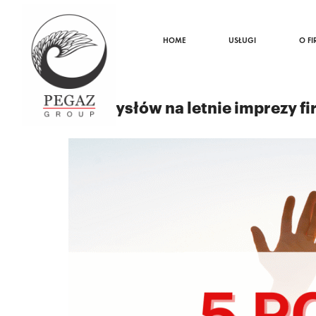
HOME
USŁUGI
O FI
06.05.2025
5 pomysłów na letnie imprezy f