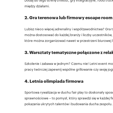
Dodaj do tego strefę chillout, gry integracyjne, food truc
między działami.
2. Gra terenowa lub firmowy escape room
Lubisz nieco więcej adrenaliny i współzawodnictwa? Gra 
można dostosować do każdej branży i liczby uczestników, 
które można zorganizować nawet w przestrzeni biurowej l
3. Warsztaty tematyczne połączone z rel
Szkolenie i zabawa w jednym? Czemu nie! Letni event moż
pracy twórczej zapewnij wspólne grillowanie czy sesję jo
4. Letnia olimpiada firmowa
Sportowa rywalizacja w duchu fair play to doskonały spos
sprawnościowe – to pomysł, który sprawdzi się w każdej 
pokazania ukrytych talentów i budowania ducha zespołu.