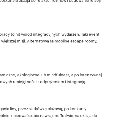
o doskonała okazja do relaksu, rozmów i budowania relacji
racy to hit wśród integracyjnych wydarzeń. Taki event
 większej misji. Alternatywą są mobilne escape roomy,
ramiczne, ekologiczne lub mindfulness, a po intensywnej
nowych umiejętności z odprężeniem i integracją.
ania liny, przez siatkówkę plażową, po konkursy
ólnie kibicować sobie nawzajem. To świetna okazja do