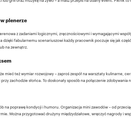
ki lub grill oraz muzykę na żywo – a masz przepis na udany event. Piknik t
 w plenerze
terenowa z zadaniami logicznymi, zręcznościowymi i wymagającymi współp
a dzięki fabularnemu scenariuszowi każdy pracownik poczuje się jak część
ub na zewnątrz.
aksem
e mieć też wymiar rozwojowy – zaproś zespół na warsztaty kulinarne, ce
gi przy zachodzie słońca. To doskonały sposób na połączenie zdobywania 
ób na poprawę kondycji i humoru. Organizacja mini zawodów – od przeciąg
firmie. Można przygotować drużyny międzydziałowe, wręczyć nagrody i wsp