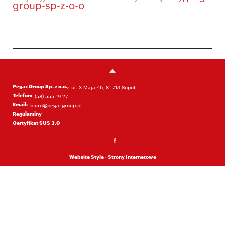
group-sp-z-o-o
Pegaz Group Sp. z o.o.,
ul. 3 Maja 46, 81-743 Sopot
Telefon:
(58) 555 19 27
Email:
biuro@pegazgroup.pl
Regulaminy
Certyfikat SUS 3.0
Website Style - Strony Internetowe