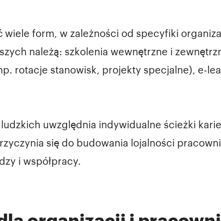
iele form, w zależności od specyfiki organizac
szych należą: szkolenia wewnętrzne i zewnętrz
 rotacje stanowisk, projekty specjalne), e-lea
ludzkich uwzględnia indywidualne ścieżki kari
przyczynia się do budowania lojalności pracow
edzy i współpracy.
dla organizacji i pracown