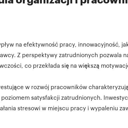
yw na efektywność pracy, innowacyjność, jako
awcy. Z perspektywy zatrudnionych pozwala n
awczości, co przekłada się na większą motywacj
estujące w rozwój pracowników charakteryzują s
poziomem satysfakcji zatrudnionych. Inwestyc
iałania stresowi w miejscu pracy i wypaleniu 