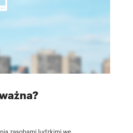
 ważna?
nia zasobami ludzkimi we