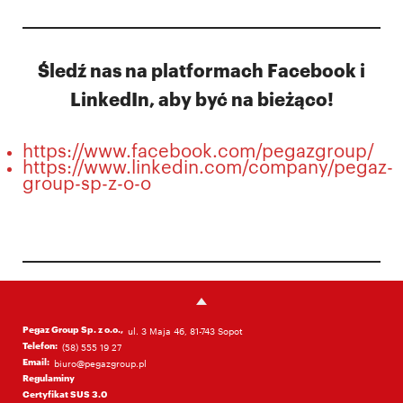
Śledź nas na platformach Facebook i
LinkedIn, aby być na bieżąco!
https://www.facebook.com/pegazgroup/
https://www.linkedin.com/company/pegaz-
group-sp-z-o-o
Pegaz Group Sp. z o.o.,
ul. 3 Maja 46, 81-743 Sopot
Telefon:
(58) 555 19 27
Email:
biuro@pegazgroup.pl
Regulaminy
Certyfikat SUS 3.0