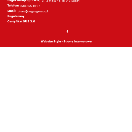
Pegaz Group Sp. z o.o.,
ul. 3 Maja 46, 81-743 Sopot
Telefon:
(58) 555 19 27
Email:
biuro@pegazgroup.pl
Regulaminy
Certyfikat SUS 3.0
Website Style - Strony Internetowe