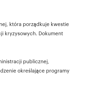
ej, która porządkuje kwestie
cji kryzysowych. Dokument
nistracji publicznej,
ądzenie określające programy