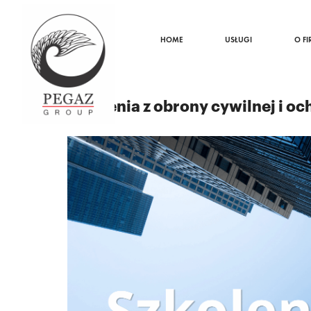
HOME
USŁUGI
O FI
19.05.2026
Szkolenia z obrony cywilnej i o