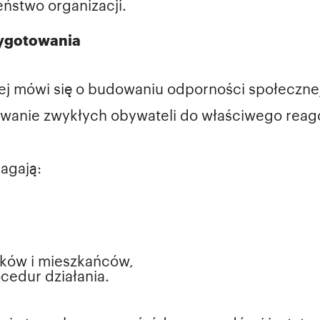
ństwo organizacji.
zygotowania
j mówi się o budowaniu odporności społecznej. 
owanie zwykłych obywateli do właściwego reag
agają:
,
ków i mieszkańców,
edur działania.